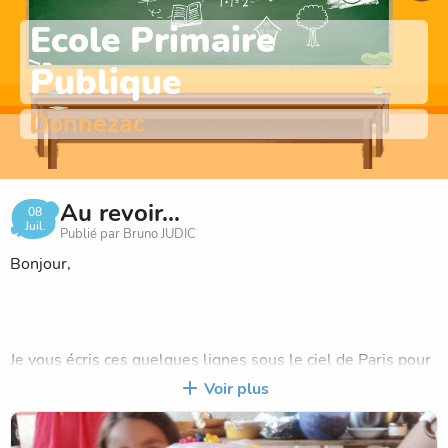
Ecole Primaire
Publique
Donnezac
Au revoir...
08
Juil.
Publié par Bruno JUDIC
Bonjour,
Je vous écris ces quelques lignes sous le ciel de Paris pour
remercier les nombreuses personnes qui étaient présentes
Voir plus
lors du pique-nique du 3 juillet. Pour celles qui n'étaient
pas là, je tiens à remercier ceux qui m'ont fait tant de