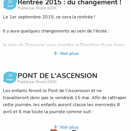
Rentrée 2015 : du changement !
02
Juin
Publié par Bruno JUDIC
Bruno Judic
Le 1er septembre 2015, ce sera la rentrée !
Il y aura quelques changements au sein de l'école :
Je pars de Donnezac pour prendre la Direction d'une école
à Pessac. Un enseignant, M. Lavigne, prendra donc le CM1-
Voir plus
CM2.
Mme Krywenskyj transformera sa classe en mettant en
PONT DE L'ASCENSION
19
place une nouvelle pédagogie (nous comptons d'ailleurs
Mars
Publié par Bruno JUDIC
sur votre aide financière !). Elle prendra également la
Les enfants feront le Pont de l'Ascension et ne
Direction de l'école.
travailleront donc pas le vendredi 15 mai. Afin de rattraper
cette journée, les enfants auront classe les mercredis 8
Mme Musset reviendra en novembre et une autre
avril et 6 mai toute la journée comme suit :
enseignante assurera la rentrée.
Mercredi 8 avril : 9 h-12 h et 14 h-16 h soit 2 h 40
Voir plus
Mme Léger sera à mi-temps.