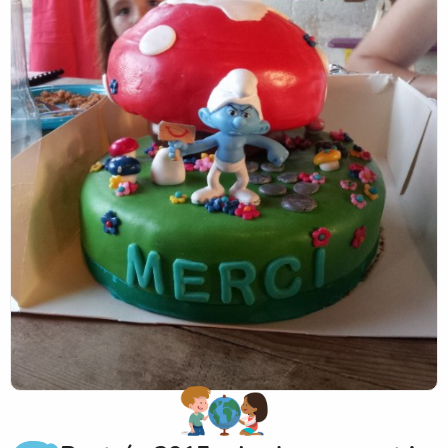
compliments.
J'ai été très gâté et la visite surprise de Mme Symons et
son discours m'ont énormément touché !
J'embrasse tous les enfants, même ceux qui sont devenus
grands, qui ont été mes élèves ; j'espère qu'ils ont, comme
moi, de beaux souvenirs en tête.
Je pars à Pessac l'esprit apaisé, laissant l'école entre les
mains d'une équipe formidable. Ces 11 années, avec ses
hauts et ses bas, ont été humainement et
professionnellement formidables.
Nous nous croiserons sûrement.
Amicalement.