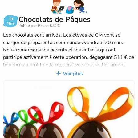
rattrapées.
Nous savons que les changements peuvent faire peur !
Chocolats de Pâques
19
Mais vous pouvez compter sur l'équipe enseignante pour
Mars
Publié par Bruno JUDIC
continuer à faire de notre petite école un merveilleux
Mercredi 6 mai : 9 h-–12 h 05 et 14 h-16 h soit 2 h 45
endroit !
Les chocolats sont arrivés. Les élèves de CM vont se
rattrapées.
charger de préparer les commandes vendredi 20 mars.
Cordialement.
Nous remercions les parents et les enfants qui ont
participé activement à cette opération, dégageant 511 € de
Bruno Judic
bénéfice au profit de la coopérative scolaire. Cet argent
Les services périscolaires (cantine, garderie, bus) seront
sera affecté aux paiements de certaines sorties scolaires
Voir plus
assurés.
obligatoires.
Le Directeur
Le Directeur.